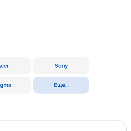
Acer
Sony
igma
Еще...