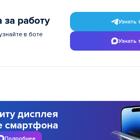
 за работу
Узнать 
узнайте в боте
Узнать 
иту дисплея
е смартфона
Подробнее