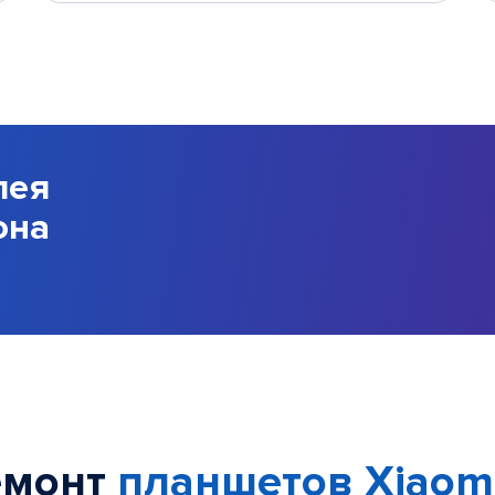
лея
она
емонт
планшетов Xiaom