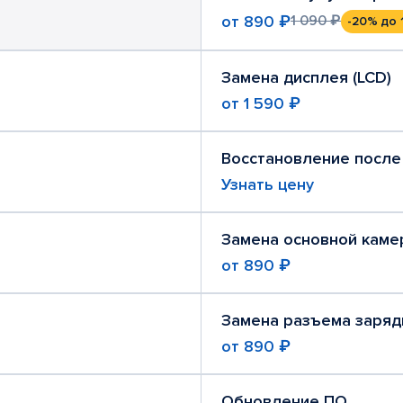
от
890 ₽
1 090 ₽
-20%
до 
Замена дисплея (LCD)
от
1 590 ₽
Восстановление после
Узнать цену
Замена основной каме
от
890 ₽
Замена разъема заряд
от
890 ₽
Обновление ПО