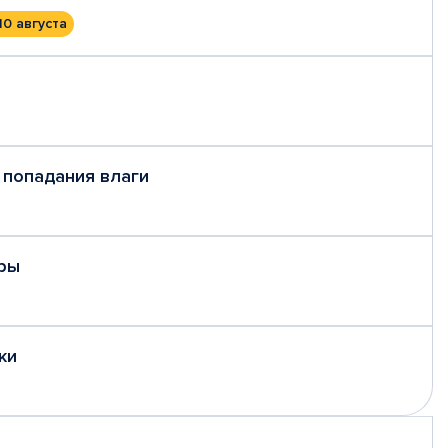
10 августа
 попадания влаги
ры
ки