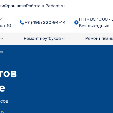
ии
Франшиза
Работа в Pedant.ru
р"
ПН - ВС 10:00 - 
+7 (495) 320-94-44
вл. 10
Без выходных
Ремонт
ноутбуков
Ремонт
план
mi
тов
е
исов