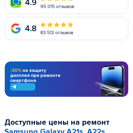
4.9
95 015 отзывов
4.8
83 512 отзывов
-30%
на защиту
дисплея при ремонте
смартфона
Доступные цены на ремонт
Samsung Galaxy A21s, A22s