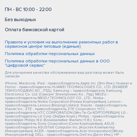
ПН - ВС 10:00 - 22:00
Без выходных
Оплата банковской картой
Правила и условия на выполнение ремонтных работ в
сервисном центре типовые (единые)
Политика обработки персональных данных
Политика обработки персональных данных в ООО
"Цифровой сервис"
Для улучшения качества обслуживания ваш разговор может быть
записан
iPhone, Macbook, iPad - правообладатель Apple Inc. (Эпл Инк.); Huawei и
Honor - правообладатель HUAWEI TECHNOLOGIES CO., LTD. (ХУАВЕЙ
ТЕКНОЛОДЖИС КО., ЛТД.); Samsung – правообладатель Samsung
Electronics Co. Ltd. (Самсунг Электроникс Ко., Лтд.); MEIZU -
правообладатель MEIZU TECHNOLOGY CO., LTD.; Nokia -
правообладатель Nokia Corporation (Нокиа Корпорейшн); Lenovo -
правообладатель Lenovo (Beijing) Limited; Xiaomi - правообладатель
Xiaomi Inc.; ZTE - правообладатель ZTE Corporation; HTC -
правообладатель HTC CORPORATION (Эйч-Ти-Си КОРПОРЕЙШН); LG -
правообладатель LG Corp. (ЭлДжи Корп.); Philips - правообладатель
Koninklijke Philips N.V. (Конинклийке Филипс Н.В.); Sony -
правообладатель Sony Corporation (Сони Корпорейшн); ASUS -
правообладатель ASUSTeK Computer Inc. (Асустек Компьютер
Инкорпорейшн); ACER - правообладатель Acer Incorporated (Эйсер
Инкорпорейтед); DELL - правообладатель Dell Inc.(Делл Инк.); HP -