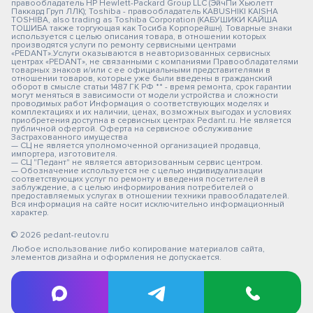
правообладатель HP Hewlett-Packard Group LLC (ЭйчПи Хьюлетт
Паккард Груп ЛЛК); Toshiba - правообладатель KABUSHIKI KAISHA
TOSHIBA, also trading as Toshiba Corporation (КАБУШИКИ КАЙША
ТОШИБА также торгующая как Тосиба Корпорейшн). Товарные знаки
используется с целью описания товара, в отношении которых
производятся услуги по ремонту сервисными центрами
«PEDANT».Услуги оказываются в неавторизованных сервисных
центрах «PEDANT», не связанными с компаниями Правообладателями
товарных знаков и/или с ее официальными представителями в
отношении товаров, которые уже были введены в гражданский
оборот в смысле статьи 1487 ГК РФ ** - время ремонта, срок гарантии
могут меняться в зависимости от модели устройства и сложности
проводимых работ Информация о соответствующих моделях и
комплектациях и их наличии, ценах, возможных выгодах и условиях
приобретения доступна в сервисных центрах Pedant.ru. Не является
публичной офертой. Оферта на сервисное обслуживание
Застрахованного имущества
— СЦ не является уполномоченной организацией продавца,
импортера, изготовителя.
— СЦ "Педант" не является авторизованным сервис центром.
— Обозначение используется не с целью индивидуализации
соответствующих услуг по ремонту и введения посетителей в
заблуждение, а с целью информирования потребителей о
предоставляемых услугах в отношении техники правообладателей.
Вся информация на сайте носит исключительно информационный
характер.
© 2026 pedant-reutov.ru
Любое использование либо копирование материалов сайта,
элементов дизайна и оформления не допускается.