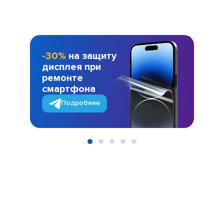
-30%
на защиту
дисплея при
ремонте
смартфона
Подробнее
Item
1
of
5