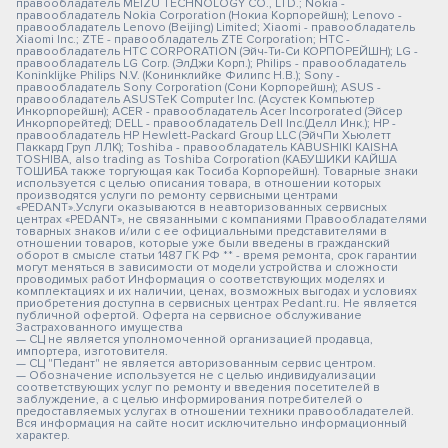
правообладатель MEIZU TECHNOLOGY CO., LTD.; Nokia -
правообладатель Nokia Corporation (Нокиа Корпорейшн); Lenovo -
правообладатель Lenovo (Beijing) Limited; Xiaomi - правообладатель
Xiaomi Inc.; ZTE - правообладатель ZTE Corporation; HTC -
правообладатель HTC CORPORATION (Эйч-Ти-Си КОРПОРЕЙШН); LG -
правообладатель LG Corp. (ЭлДжи Корп.); Philips - правообладатель
Koninklijke Philips N.V. (Конинклийке Филипс Н.В.); Sony -
правообладатель Sony Corporation (Сони Корпорейшн); ASUS -
правообладатель ASUSTeK Computer Inc. (Асустек Компьютер
Инкорпорейшн); ACER - правообладатель Acer Incorporated (Эйсер
Инкорпорейтед); DELL - правообладатель Dell Inc.(Делл Инк.); HP -
правообладатель HP Hewlett-Packard Group LLC (ЭйчПи Хьюлетт
Паккард Груп ЛЛК); Toshiba - правообладатель KABUSHIKI KAISHA
TOSHIBA, also trading as Toshiba Corporation (КАБУШИКИ КАЙША
ТОШИБА также торгующая как Тосиба Корпорейшн). Товарные знаки
используется с целью описания товара, в отношении которых
производятся услуги по ремонту сервисными центрами
«PEDANT».Услуги оказываются в неавторизованных сервисных
центрах «PEDANT», не связанными с компаниями Правообладателями
товарных знаков и/или с ее официальными представителями в
отношении товаров, которые уже были введены в гражданский
оборот в смысле статьи 1487 ГК РФ ** - время ремонта, срок гарантии
могут меняться в зависимости от модели устройства и сложности
проводимых работ Информация о соответствующих моделях и
комплектациях и их наличии, ценах, возможных выгодах и условиях
приобретения доступна в сервисных центрах Pedant.ru. Не является
публичной офертой. Оферта на сервисное обслуживание
Застрахованного имущества
— СЦ не является уполномоченной организацией продавца,
импортера, изготовителя.
— СЦ "Педант" не является авторизованным сервис центром.
— Обозначение используется не с целью индивидуализации
соответствующих услуг по ремонту и введения посетителей в
заблуждение, а с целью информирования потребителей о
предоставляемых услугах в отношении техники правообладателей.
Вся информация на сайте носит исключительно информационный
характер.