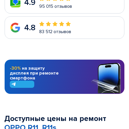
4.9
95 015 отзывов
4.8
83 512 отзывов
-30%
на защиту
дисплея при ремонте
смартфона
Доступные цены на ремонт
OPPO R11, R11s