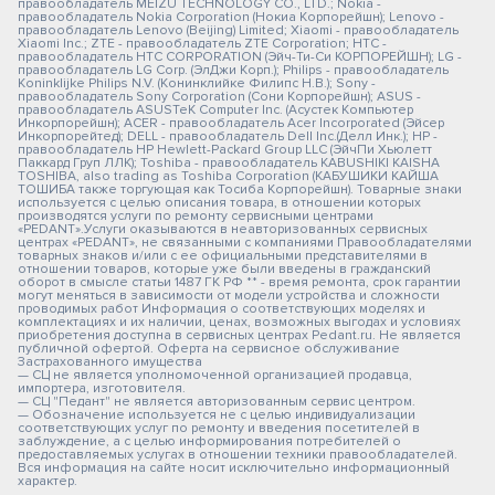
правообладатель MEIZU TECHNOLOGY CO., LTD.; Nokia -
правообладатель Nokia Corporation (Нокиа Корпорейшн); Lenovo -
правообладатель Lenovo (Beijing) Limited; Xiaomi - правообладатель
Xiaomi Inc.; ZTE - правообладатель ZTE Corporation; HTC -
правообладатель HTC CORPORATION (Эйч-Ти-Си КОРПОРЕЙШН); LG -
правообладатель LG Corp. (ЭлДжи Корп.); Philips - правообладатель
Koninklijke Philips N.V. (Конинклийке Филипс Н.В.); Sony -
правообладатель Sony Corporation (Сони Корпорейшн); ASUS -
правообладатель ASUSTeK Computer Inc. (Асустек Компьютер
Инкорпорейшн); ACER - правообладатель Acer Incorporated (Эйсер
Инкорпорейтед); DELL - правообладатель Dell Inc.(Делл Инк.); HP -
правообладатель HP Hewlett-Packard Group LLC (ЭйчПи Хьюлетт
Паккард Груп ЛЛК); Toshiba - правообладатель KABUSHIKI KAISHA
TOSHIBA, also trading as Toshiba Corporation (КАБУШИКИ КАЙША
ТОШИБА также торгующая как Тосиба Корпорейшн). Товарные знаки
используется с целью описания товара, в отношении которых
производятся услуги по ремонту сервисными центрами
«PEDANT».Услуги оказываются в неавторизованных сервисных
центрах «PEDANT», не связанными с компаниями Правообладателями
товарных знаков и/или с ее официальными представителями в
отношении товаров, которые уже были введены в гражданский
оборот в смысле статьи 1487 ГК РФ ** - время ремонта, срок гарантии
могут меняться в зависимости от модели устройства и сложности
проводимых работ Информация о соответствующих моделях и
комплектациях и их наличии, ценах, возможных выгодах и условиях
приобретения доступна в сервисных центрах Pedant.ru. Не является
публичной офертой. Оферта на сервисное обслуживание
Застрахованного имущества
— СЦ не является уполномоченной организацией продавца,
импортера, изготовителя.
— СЦ "Педант" не является авторизованным сервис центром.
— Обозначение используется не с целью индивидуализации
соответствующих услуг по ремонту и введения посетителей в
заблуждение, а с целью информирования потребителей о
предоставляемых услугах в отношении техники правообладателей.
Вся информация на сайте носит исключительно информационный
характер.