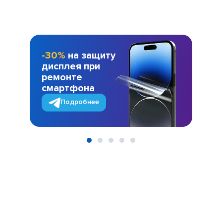
-30%
на защиту
дисплея при
ремонте
смартфона
Подробнее
Item
1
of
5