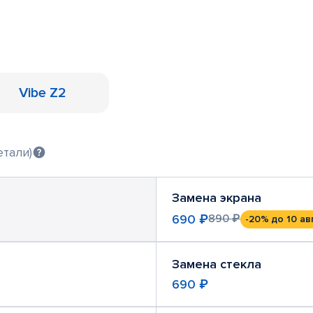
Vibe Z2
етали)
Замена экрана
690 ₽
890 ₽
-20%
до 10 ав
Замена стекла
690 ₽