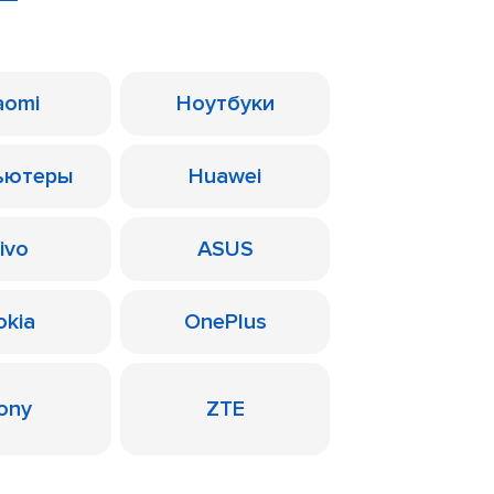
aomi
Ноутбуки
ьютеры
Huawei
ivo
ASUS
okia
OnePlus
ony
ZTE