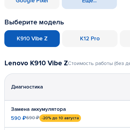
Google Pixel
Еще...
Выберите модель
K910 Vibe Z
K12 Pro
Lenovo K910 Vibe Z
Стоимость работы (без д
Диагностика
Замена аккумулятора
590 ₽
690 ₽
-20%
до 10 августа