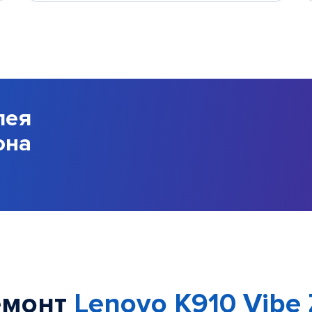
лея
она
емонт
Lenovo K910 Vibe 