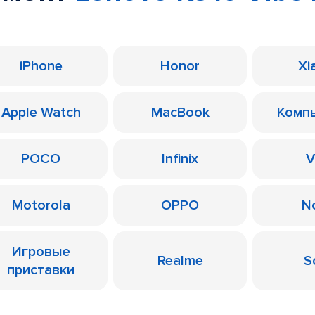
iPhone
Honor
Xi
Apple Watch
MacBook
Комп
POCO
Infinix
V
Motorola
OPPO
N
Игровые
Realme
S
приставки