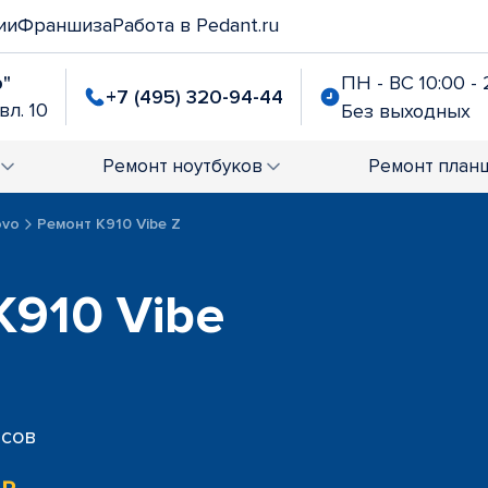
ии
Франшиза
Работа в Pedant.ru
р"
ПН - ВС 10:00 - 
+7 (495) 320-94-44
вл. 10
Без выходных
Ремонт
ноутбуков
Ремонт
план
ovo
Ремонт K910 Vibe Z
K910 Vibe
исов