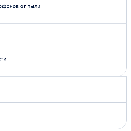
рофонов от пыли
сти