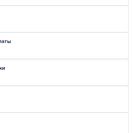
латы
ки