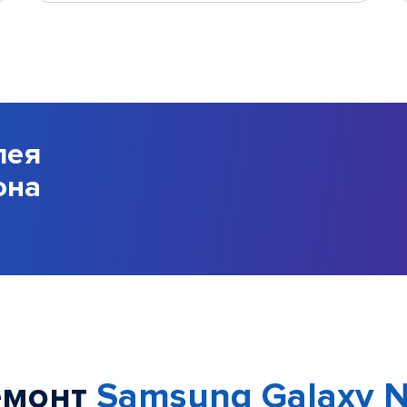
лея
она
емонт
Samsung Galaxy N