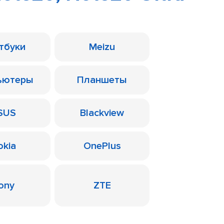
тбуки
Meizu
ьютеры
Планшеты
SUS
Blackview
okia
OnePlus
ony
ZTE