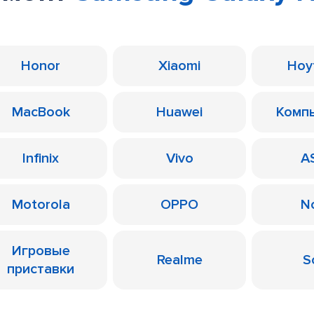
Honor
Xiaomi
Ноу
MacBook
Huawei
Комп
Infinix
Vivo
A
Motorola
OPPO
N
Игровые
Realme
S
приставки