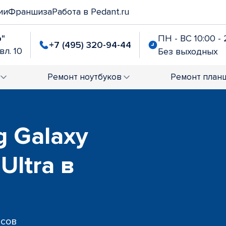
ии
Франшиза
Работа в Pedant.ru
р"
ПН - ВС 10:00 - 
+7 (495) 320-94-44
вл. 10
Без выходных
Ремонт
ноутбуков
Ремонт
план
 Galaxy
Ultra в
исов