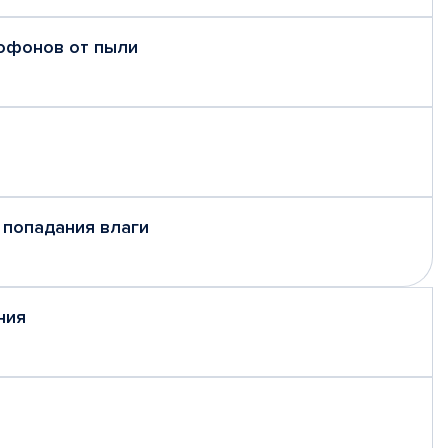
рофонов от пыли
 попадания влаги
ния