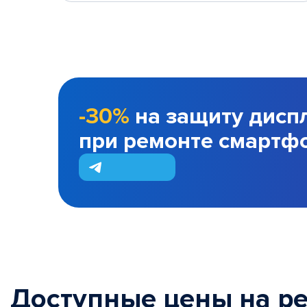
-30%
на защиту дисп
при ремонте смартф
Доступные цены на р