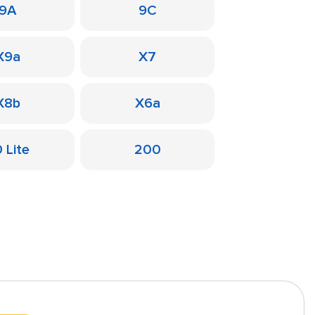
9A
9C
X9a
X7
X8b
X6a
 Lite
200