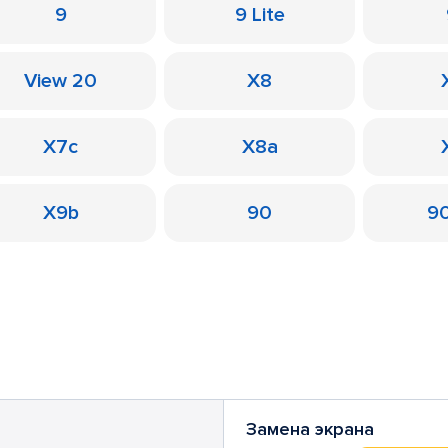
9
9 Lite
View 20
X8
X7c
X8a
X9b
90
90
Замена экрана