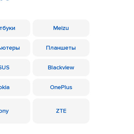
тбуки
Meizu
ьютеры
Планшеты
SUS
Blackview
okia
OnePlus
ony
ZTE