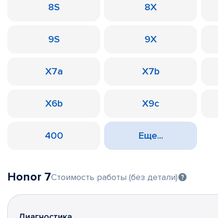
8S
8X
9S
9X
X7a
X7b
X6b
X9c
400
Еще...
Honor 7
Стоимость работы (без детали)
Диагностика