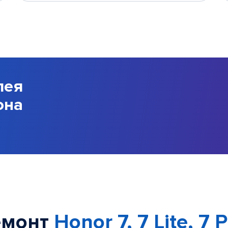
лея
она
емонт
Honor 7, 7 Lite, 7 