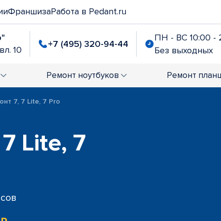
ии
Франшиза
Работа в Pedant.ru
р"
ПН - ВС 10:00 - 
+7 (495) 320-94-44
вл. 10
Без выходных
Ремонт
ноутбуков
Ремонт
план
нт 7, 7 Lite, 7 Pro
7 Lite, 7
исов