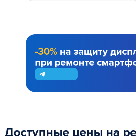
-30%
на защиту дисп
при ремонте смартф
Доступные цены на р