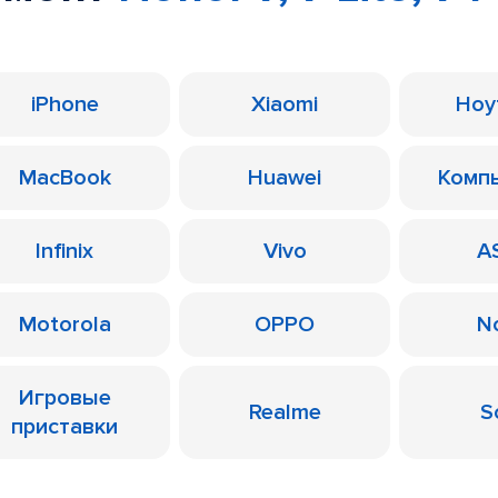
iPhone
Xiaomi
Ноу
MacBook
Huawei
Комп
Infinix
Vivo
A
Motorola
OPPO
N
Игровые
Realme
S
приставки