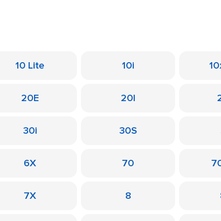
10 Lite
10i
10
20E
20I
30i
30S
6X
70
7
7X
8