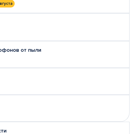
вгуста
рофонов от пыли
сти