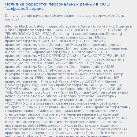
Политика обработки персональных данных в ООО
"Цифровой сервис"
Для улучшения качества обслуживания ваш разговор может быть
записан
iPhone, Macbook, iPad - правообладатель Apple Inc. (Эпл Инк.); Huawei и
Honor - правообладатель HUAWEI TECHNOLOGIES CO., LTD. (ХУАВЕЙ
ТЕКНОЛОДЖИС КО., ЛТД.); Samsung – правообладатель Samsung
Electronics Co. Ltd. (Самсунг Электроникс Ко., Лтд.); MEIZU -
правообладатель MEIZU TECHNOLOGY CO., LTD.; Nokia -
правообладатель Nokia Corporation (Нокиа Корпорейшн); Lenovo -
правообладатель Lenovo (Beijing) Limited; Xiaomi - правообладатель
Xiaomi Inc.; ZTE - правообладатель ZTE Corporation; HTC -
правообладатель HTC CORPORATION (Эйч-Ти-Си КОРПОРЕЙШН); LG -
правообладатель LG Corp. (ЭлДжи Корп.); Philips - правообладатель
Koninklijke Philips N.V. (Конинклийке Филипс Н.В.); Sony -
правообладатель Sony Corporation (Сони Корпорейшн); ASUS -
правообладатель ASUSTeK Computer Inc. (Асустек Компьютер
Инкорпорейшн); ACER - правообладатель Acer Incorporated (Эйсер
Инкорпорейтед); DELL - правообладатель Dell Inc.(Делл Инк.); HP -
правообладатель HP Hewlett-Packard Group LLC (ЭйчПи Хьюлетт
Паккард Груп ЛЛК); Toshiba - правообладатель KABUSHIKI KAISHA
TOSHIBA, also trading as Toshiba Corporation (КАБУШИКИ КАЙША
ТОШИБА также торгующая как Тосиба Корпорейшн). Товарные знаки
используется с целью описания товара, в отношении которых
производятся услуги по ремонту сервисными центрами
«PEDANT».Услуги оказываются в неавторизованных сервисных
центрах «PEDANT», не связанными с компаниями Правообладателями
товарных знаков и/или с ее официальными представителями в
отношении товаров, которые уже были введены в гражданский
оборот в смысле статьи 1487 ГК РФ ** - время ремонта, срок гарантии
могут меняться в зависимости от модели устройства и сложности
проводимых работ Информация о соответствующих моделях и
комплектациях и их наличии, ценах, возможных выгодах и условиях
приобретения доступна в сервисных центрах Pedant.ru. Не является
публичной офертой. Оферта на сервисное обслуживание