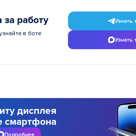
 за работу
Узнать 
узнайте в боте
Узнать 
иту дисплея
е смартфона
Подробнее