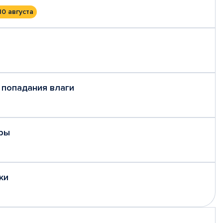
10 августа
 попадания влаги
ры
ки