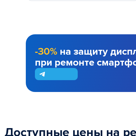
-30%
на защиту дисп
при ремонте смартф
Доступные цены на р