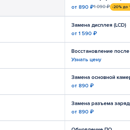
от
890 ₽
1 090 ₽
-20%
до 
Замена дисплея (LCD)
от
1 590 ₽
Восстановление после
Узнать цену
Замена основной каме
от
890 ₽
Замена разъема заряд
от
890 ₽
Обновление ПО