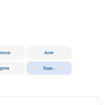
novo
Acer
igma
Еще...