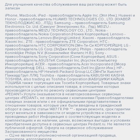
Для улучшения качества обслуживания ваш разговор может быть
записан
iPhone, Macbook, iPad - правообладатель Apple Inc. (Эпл Инк.); Huawei и
Honor - правообладатель HUAWEI TECHNOLOGIES CO., LTD. (ХУАВЕЙ
ТЕКНОЛОДЖИС КО., ЛТД.); Samsung – правообладатель Samsung
Electronics Co. Ltd. (Самсунг Электроникс Ко., Лтд.); MEIZU -
правообладатель MEIZU TECHNOLOGY CO., LTD.; Nokia -
правообладатель Nokia Corporation (Нокиа Корпорейшн); Lenovo -
правообладатель Lenovo (Beijing) Limited; Xiaomi - правообладатель
Xiaomi Inc.; ZTE - правообладатель ZTE Corporation; HTC -
правообладатель HTC CORPORATION (Эйч-Ти-Си КОРПОРЕЙШН); LG -
правообладатель LG Corp. (ЭлДжи Корп.); Philips - правообладатель
Koninklijke Philips N.V. (Конинклийке Филипс Н.В.); Sony -
правообладатель Sony Corporation (Сони Корпорейшн); ASUS -
правообладатель ASUSTeK Computer Inc. (Асустек Компьютер
Инкорпорейшн); ACER - правообладатель Acer Incorporated (Эйсер
Инкорпорейтед); DELL - правообладатель Dell Inc.(Делл Инк.); HP -
правообладатель HP Hewlett-Packard Group LLC (ЭйчПи Хьюлетт
Паккард Груп ЛЛК); Toshiba - правообладатель KABUSHIKI KAISHA
TOSHIBA, also trading as Toshiba Corporation (КАБУШИКИ КАЙША
ТОШИБА также торгующая как Тосиба Корпорейшн). Товарные знаки
используется с целью описания товара, в отношении которых
производятся услуги по ремонту сервисными центрами
«PEDANT».Услуги оказываются в неавторизованных сервисных
центрах «PEDANT», не связанными с компаниями Правообладателями
товарных знаков и/или с ее официальными представителями в
отношении товаров, которые уже были введены в гражданский
оборот в смысле статьи 1487 ГК РФ ** - время ремонта, срок гарантии
могут меняться в зависимости от модели устройства и сложности
проводимых работ Информация о соответствующих моделях и
комплектациях и их наличии, ценах, возможных выгодах и условиях
приобретения доступна в сервисных центрах Pedant.ru. Не является
публичной офертой. Оферта на сервисное обслуживание
Застрахованного имущества
— СЦ не является уполномоченной организацией продавца,
импортера, изготовителя.