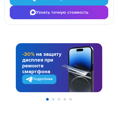
Узнать точную стоимость
-30%
на защиту
дисплея при
ремонте
смартфона
Подробнее
Item
1