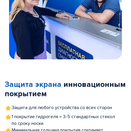
Item
1
of
Защита экрана
инновационным
5
покрытием
Защита для любого устройства со всех сторон
1 покрытие гидрогеля = 3-5 стандартных стекол
по сроку носки
Минимальная толщина покрытия сохраняет