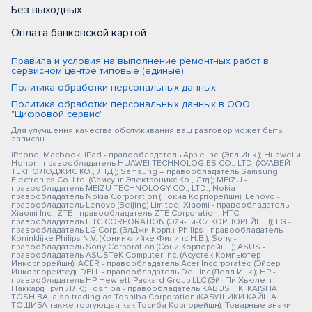
Без выходных
Оплата банковской картой
Правила и условия на выполнение ремонтных работ в
сервисном центре типовые (единые)
Политика обработки персональных данных
Политика обработки персональных данных в ООО
"Цифровой сервис"
Для улучшения качества обслуживания ваш разговор может быть
записан
iPhone, Macbook, iPad - правообладатель Apple Inc. (Эпл Инк.); Huawei и
Honor - правообладатель HUAWEI TECHNOLOGIES CO., LTD. (ХУАВЕЙ
ТЕКНОЛОДЖИС КО., ЛТД.); Samsung – правообладатель Samsung
Electronics Co. Ltd. (Самсунг Электроникс Ко., Лтд.); MEIZU -
правообладатель MEIZU TECHNOLOGY CO., LTD.; Nokia -
правообладатель Nokia Corporation (Нокиа Корпорейшн); Lenovo -
правообладатель Lenovo (Beijing) Limited; Xiaomi - правообладатель
Xiaomi Inc.; ZTE - правообладатель ZTE Corporation; HTC -
правообладатель HTC CORPORATION (Эйч-Ти-Си КОРПОРЕЙШН); LG -
правообладатель LG Corp. (ЭлДжи Корп.); Philips - правообладатель
Koninklijke Philips N.V. (Конинклийке Филипс Н.В.); Sony -
правообладатель Sony Corporation (Сони Корпорейшн); ASUS -
правообладатель ASUSTeK Computer Inc. (Асустек Компьютер
Инкорпорейшн); ACER - правообладатель Acer Incorporated (Эйсер
Инкорпорейтед); DELL - правообладатель Dell Inc.(Делл Инк.); HP -
правообладатель HP Hewlett-Packard Group LLC (ЭйчПи Хьюлетт
Паккард Груп ЛЛК); Toshiba - правообладатель KABUSHIKI KAISHA
TOSHIBA, also trading as Toshiba Corporation (КАБУШИКИ КАЙША
ТОШИБА также торгующая как Тосиба Корпорейшн). Товарные знаки