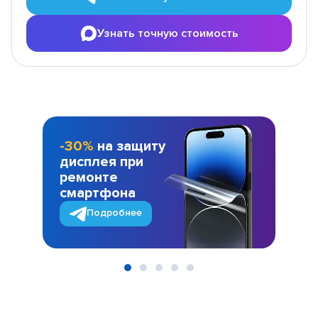
Узнать точную стоимость
-30%
на защиту
дисплея при
ремонте
смартфона
Подробнее
Item
1