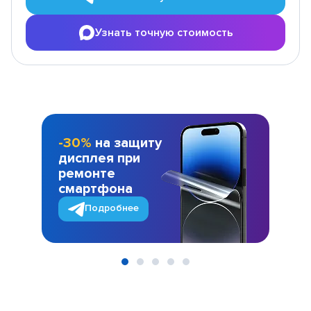
Узнать точную стоимость
-30%
на защиту
дисплея при
ремонте
смартфона
Подробнее
Item
1