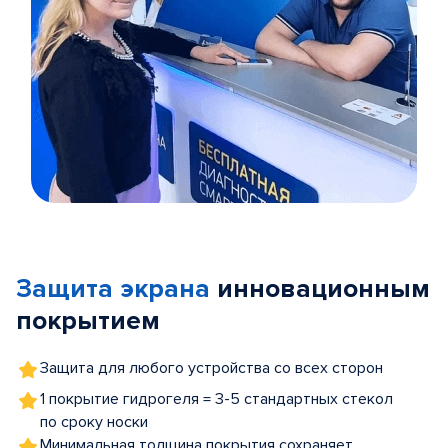
Item
1
of
Защита экрана
инновационным
5
покрытием
Защита для любого устройства со всех сторон
1 покрытие гидрогеля = 3-5 стандартных стекол
по сроку носки
Минимальная толщина покрытия сохраняет