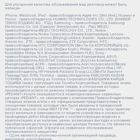
Для улучшения качества обслуживания ваш разговор может быть
записан
iPhone, Macbook, iPad - правообладатель Apple Inc. (Эпл Инк.); Huawei и
Honor - правообладатель HUAWEI TECHNOLOGIES CO., LTD. (ХУАВЕЙ
ТЕКНОЛОДЖИС КО., ЛТД.); Samsung – правообладатель Samsung
Electronics Co. Ltd. (Самсунг Электроникс Ко., Лтд.); MEIZU -
правообладатель MEIZU TECHNOLOGY CO., LTD.; Nokia -
правообладатель Nokia Corporation (Нокиа Корпорейшн); Lenovo -
правообладатель Lenovo (Beijing) Limited; Xiaomi - правообладатель
Xiaomi Inc.; ZTE - правообладатель ZTE Corporation; HTC -
правообладатель HTC CORPORATION (Эйч-Ти-Си КОРПОРЕЙШН); LG -
правообладатель LG Corp. (ЭлДжи Корп.); Philips - правообладатель
Koninklijke Philips N.V. (Конинклийке Филипс Н.В.); Sony -
правообладатель Sony Corporation (Сони Корпорейшн); ASUS -
правообладатель ASUSTeK Computer Inc. (Асустек Компьютер
Инкорпорейшн); ACER - правообладатель Acer Incorporated (Эйсер
Инкорпорейтед); DELL - правообладатель Dell Inc.(Делл Инк.); HP -
правообладатель HP Hewlett-Packard Group LLC (ЭйчПи Хьюлетт
Паккард Груп ЛЛК); Toshiba - правообладатель KABUSHIKI KAISHA
TOSHIBA, also trading as Toshiba Corporation (КАБУШИКИ КАЙША
ТОШИБА также торгующая как Тосиба Корпорейшн). Товарные знаки
используется с целью описания товара, в отношении которых
производятся услуги по ремонту сервисными центрами
«PEDANT».Услуги оказываются в неавторизованных сервисных
центрах «PEDANT», не связанными с компаниями Правообладателями
товарных знаков и/или с ее официальными представителями в
отношении товаров, которые уже были введены в гражданский
оборот в смысле статьи 1487 ГК РФ ** - время ремонта, срок гарантии
могут меняться в зависимости от модели устройства и сложности
проводимых работ Информация о соответствующих моделях и
комплектациях и их наличии, ценах, возможных выгодах и условиях
приобретения доступна в сервисных центрах Pedant.ru. Не является
публичной офертой. Оферта на сервисное обслуживание
Застрахованного имущества
— СЦ не является уполномоченной организацией продавца,
импортера, изготовителя.