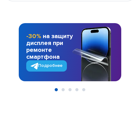
-30%
на защиту
дисплея при
ремонте
смартфона
Подробнее
Item
1
of
5