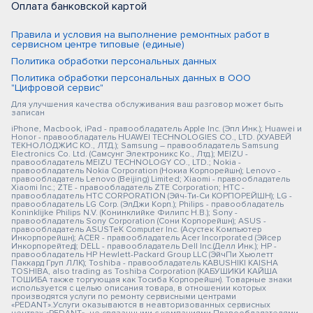
Оплата банковской картой
Правила и условия на выполнение ремонтных работ в
сервисном центре типовые (единые)
Политика обработки персональных данных
Политика обработки персональных данных в ООО
"Цифровой сервис"
Для улучшения качества обслуживания ваш разговор может быть
записан
iPhone, Macbook, iPad - правообладатель Apple Inc. (Эпл Инк.); Huawei и
Honor - правообладатель HUAWEI TECHNOLOGIES CO., LTD. (ХУАВЕЙ
ТЕКНОЛОДЖИС КО., ЛТД.); Samsung – правообладатель Samsung
Electronics Co. Ltd. (Самсунг Электроникс Ко., Лтд.); MEIZU -
правообладатель MEIZU TECHNOLOGY CO., LTD.; Nokia -
правообладатель Nokia Corporation (Нокиа Корпорейшн); Lenovo -
правообладатель Lenovo (Beijing) Limited; Xiaomi - правообладатель
Xiaomi Inc.; ZTE - правообладатель ZTE Corporation; HTC -
правообладатель HTC CORPORATION (Эйч-Ти-Си КОРПОРЕЙШН); LG -
правообладатель LG Corp. (ЭлДжи Корп.); Philips - правообладатель
Koninklijke Philips N.V. (Конинклийке Филипс Н.В.); Sony -
правообладатель Sony Corporation (Сони Корпорейшн); ASUS -
правообладатель ASUSTeK Computer Inc. (Асустек Компьютер
Инкорпорейшн); ACER - правообладатель Acer Incorporated (Эйсер
Инкорпорейтед); DELL - правообладатель Dell Inc.(Делл Инк.); HP -
правообладатель HP Hewlett-Packard Group LLC (ЭйчПи Хьюлетт
Паккард Груп ЛЛК); Toshiba - правообладатель KABUSHIKI KAISHA
TOSHIBA, also trading as Toshiba Corporation (КАБУШИКИ КАЙША
ТОШИБА также торгующая как Тосиба Корпорейшн). Товарные знаки
используется с целью описания товара, в отношении которых
производятся услуги по ремонту сервисными центрами
«PEDANT».Услуги оказываются в неавторизованных сервисных