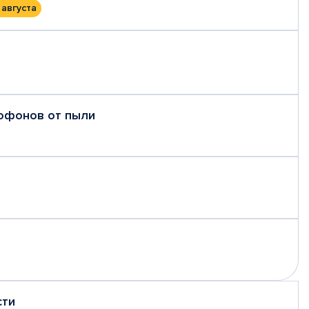
 августа
рофонов от пыли
сти