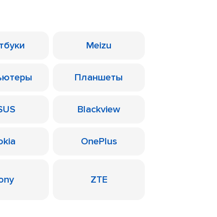
тбуки
Meizu
ьютеры
Планшеты
SUS
Blackview
okia
OnePlus
ony
ZTE