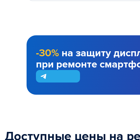
-30%
на защиту дисп
при ремонте смартф
Доступные цены на р