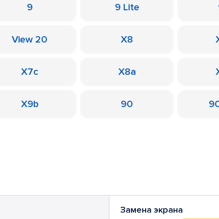
9
9 Lite
View 20
X8
X7c
X8a
X9b
90
90
Замена экрана