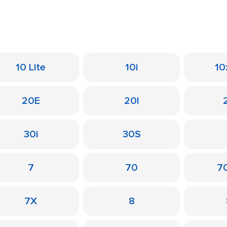
10 Lite
10i
10
20E
20I
30i
30S
7
70
7
7X
8