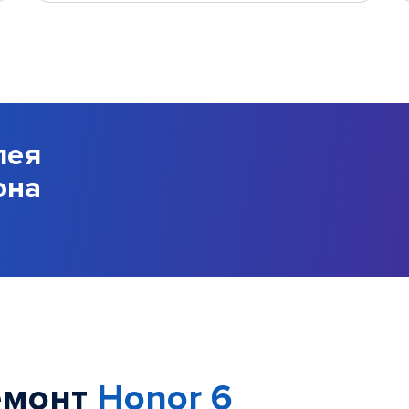
лея
она
емонт
Honor 6