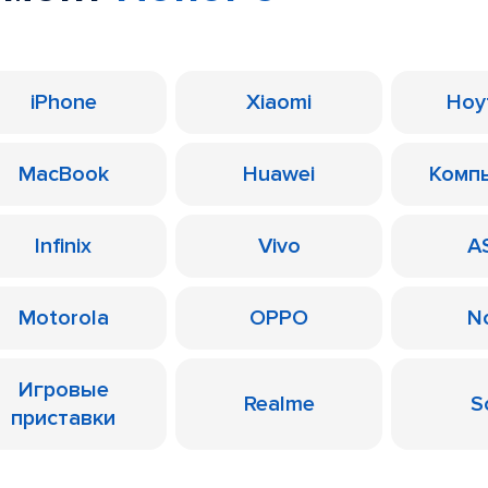
iPhone
Xiaomi
Ноу
MacBook
Huawei
Комп
Infinix
Vivo
A
Motorola
OPPO
N
Игровые
Realme
S
приставки