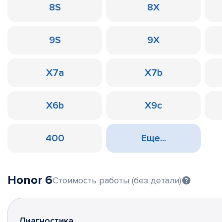
8S
8X
9S
9X
X7a
X7b
X6b
X9c
400
Еще...
Honor 6
Стоимость работы (без детали)
Диагностика