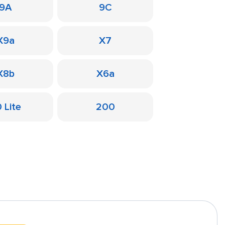
9A
9C
X9a
X7
X8b
X6a
 Lite
200