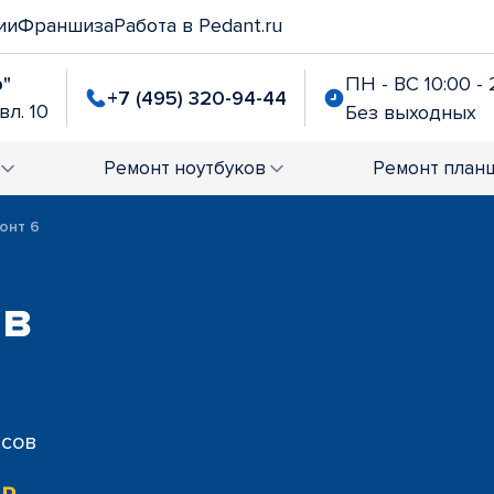
ии
Франшиза
Работа в Pedant.ru
р"
ПН - ВС 10:00 - 
+7 (495) 320-94-44
вл. 10
Без выходных
Ремонт
ноутбуков
Ремонт
план
онт 6
 в
исов