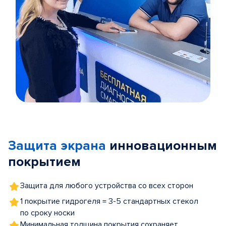
Item
1
of
Защита экрана
инновационным
5
покрытием
Защита для любого устройства со всех сторон
1 покрытие гидрогеля = 3-5 стандартных стекол
по сроку носки
Минимальная толщина покрытия сохраняет