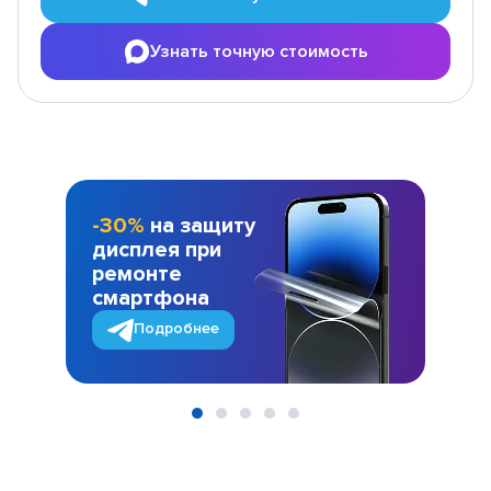
Узнать точную стоимость
-30%
на защиту
дисплея при
ремонте
смартфона
Подробнее
Item
1