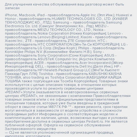
Для улучшения качества обслуживания ваш разговор может быть
записан
iPhone, Macbook, iPad - правообладатель Apple Inc. (Эпл Инк.); Huawei и
Honor - правообладатель HUAWEI TECHNOLOGIES CO., LTD. (ХУАВЕЙ
ТЕКНОЛОДЖИС КО., ЛТД.); Samsung – правообладатель Samsung
Electronics Co. Ltd. (Самсунг Электроникс Ко., Лтд.); MEIZU -
правообладатель MEIZU TECHNOLOGY CO., LTD.; Nokia -
правообладатель Nokia Corporation (Нокиа Корпорейшн); Lenovo -
правообладатель Lenovo (Beijing) Limited; Xiaomi - правообладатель
Xiaomi Inc.; ZTE - правообладатель ZTE Corporation; HTC -
правообладатель HTC CORPORATION (Эйч-Ти-Си КОРПОРЕЙШН); LG -
правообладатель LG Corp. (ЭлДжи Корп.); Philips - правообладатель
Koninklijke Philips N.V. (Конинклийке Филипс Н.В.); Sony -
правообладатель Sony Corporation (Сони Корпорейшн); ASUS -
правообладатель ASUSTeK Computer Inc. (Асустек Компьютер
Инкорпорейшн); ACER - правообладатель Acer Incorporated (Эйсер
Инкорпорейтед); DELL - правообладатель Dell Inc.(Делл Инк.); HP -
правообладатель HP Hewlett-Packard Group LLC (ЭйчПи Хьюлетт
Паккард Груп ЛЛК); Toshiba - правообладатель KABUSHIKI KAISHA
TOSHIBA, also trading as Toshiba Corporation (КАБУШИКИ КАЙША
ТОШИБА также торгующая как Тосиба Корпорейшн). Товарные знаки
используется с целью описания товара, в отношении которых
производятся услуги по ремонту сервисными центрами
«PEDANT».Услуги оказываются в неавторизованных сервисных
центрах «PEDANT», не связанными с компаниями Правообладателями
товарных знаков и/или с ее официальными представителями в
отношении товаров, которые уже были введены в гражданский
оборот в смысле статьи 1487 ГК РФ ** - время ремонта, срок гарантии
могут меняться в зависимости от модели устройства и сложности
проводимых работ Информация о соответствующих моделях и
комплектациях и их наличии, ценах, возможных выгодах и условиях
приобретения доступна в сервисных центрах Pedant.ru. Не является
публичной офертой. Оферта на сервисное обслуживание
Застрахованного имущества
— СЦ не является уполномоченной организацией продавца,
импортера, изготовителя.