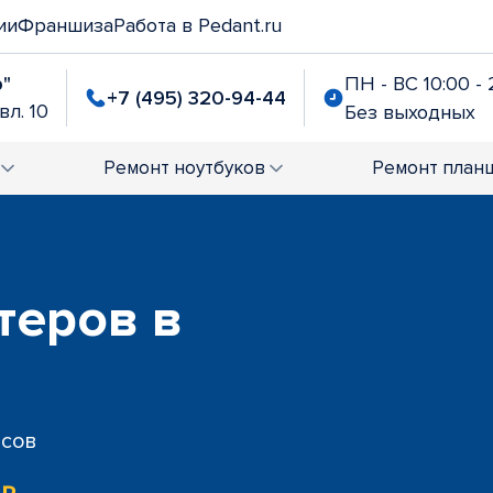
ии
Франшиза
Работа в Pedant.ru
р"
ПН - ВС 10:00 - 
+7 (495) 320-94-44
вл. 10
Без выходных
Ремонт
ноутбуков
Ремонт
план
теров в
исов