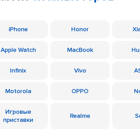
iPhone
Honor
Xi
Apple Watch
MacBook
Hu
Infinix
Vivo
A
Motorola
OPPO
N
Игровые
Realme
S
приставки