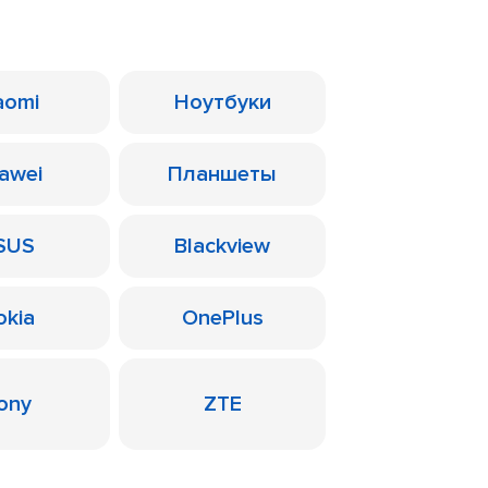
aomi
Ноутбуки
awei
Планшеты
SUS
Blackview
okia
OnePlus
ony
ZTE