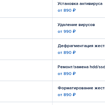
Установка антивируса
от
890 ₽
Удаление вирусов
от
990 ₽
Дефрагментация жест
от
890 ₽
Ремонт/замена hdd/ssd
от
890 ₽
Форматирование жест
от
890 ₽