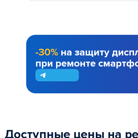
-30%
на защиту дисп
при ремонте смартф
Доступные цены на р