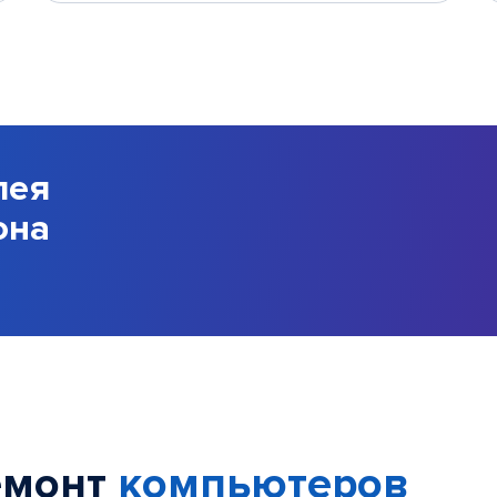
лея
она
емонт
компьютеров